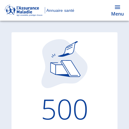
Annuaire santé
Menu
Code d'
500