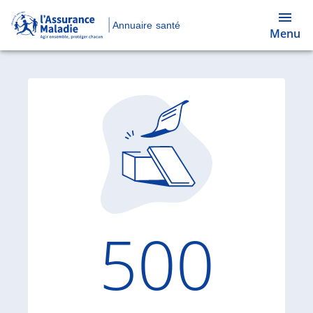
Annuaire santé
Menu
Code d'
500